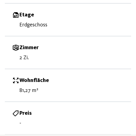
Etage
Erdgeschoss
Zimmer
2 Zi.
Wohnfläche
81,27 m²
Preis
-