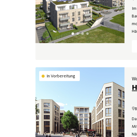
Im
Ba
mo
Hä
In Vorbereitung
Wo
H
Da
Mi
Nä