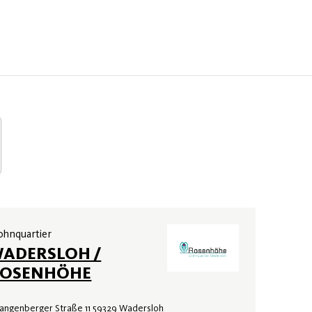
hnquartier
ADERSLOH /
OSENHÖHE
angenberger Straße 11 59329 Wadersloh