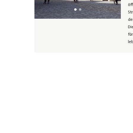
öf
St
de
Di
fü
le