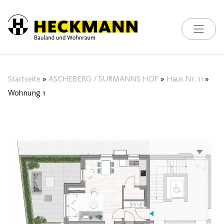
Toggle na
Skip to content
Startseite
»
ASCHEBERG / SURMANNS HOF
»
Haus Nr. 11
»
Wohnung 1