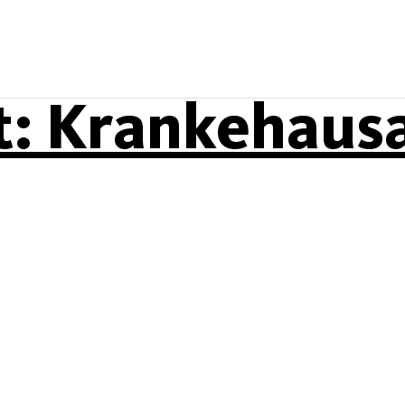
t:
Krankehausa