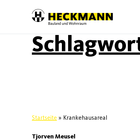
Schlagwor
Skip to content
Startseite
»
Krankehausareal
Tjorven Meusel