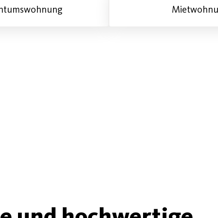
entumswohnung
Mietwohn
ge und hochwertige