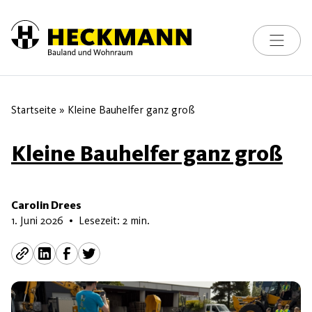
Toggle na
Skip to content
Startseite
»
Kleine Bauhelfer ganz groß
Kleine Bauhelfer ganz groß
Carolin Drees
3. Juni 2026
1. Juni 2026
•
Lesezeit: 2 min.