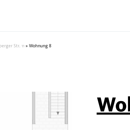
erger Str. 11
»
Wohnung 8
Wo