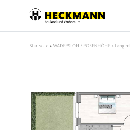
Skip to content
Startseite
»
WADERSLOH / ROSENHÖHE
»
Langenb