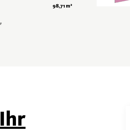
98,71 m²
e
Ihr