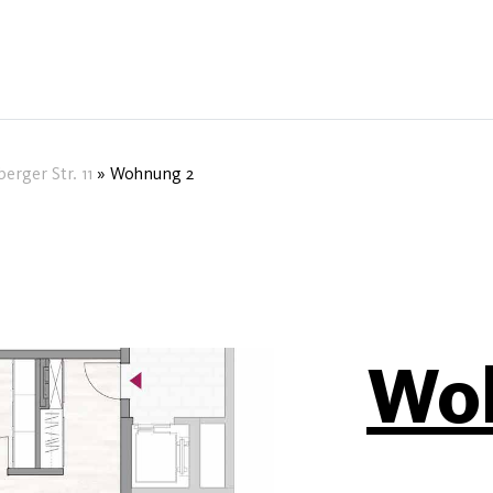
erger Str. 11
»
Wohnung 2
Wo