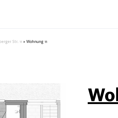
erger Str. 11
»
Wohnung 11
Woh