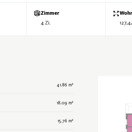
Zimmer
Wohn
4 Zi.
127,4
41.86 m²
18.09 m²
15.76 m²