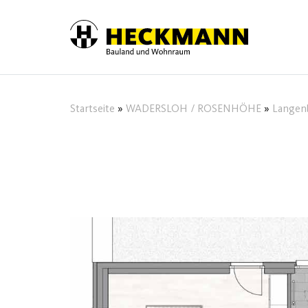
Skip to content
Startseite
»
WADERSLOH / ROSENHÖHE
»
Langenb