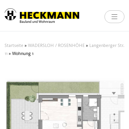
Toggle na
Skip to content
Startseite
»
WADERSLOH / ROSENHÖHE
»
Langenberger Str.
11
»
Wohnung 1