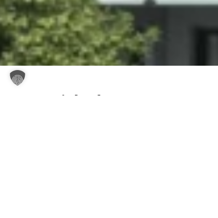
Das Projekt dazu.
Mitten im Grünen, nah an den Lippeauen, lädt
Sie das Neubauprojekt „Schlossmühle Heessen“
zu einem großzügigen Wohn- und Lebensgefühl
ein. Hier verbinden sich Architektur,
Naturerlebnis und moderner Wohnkomfort auf