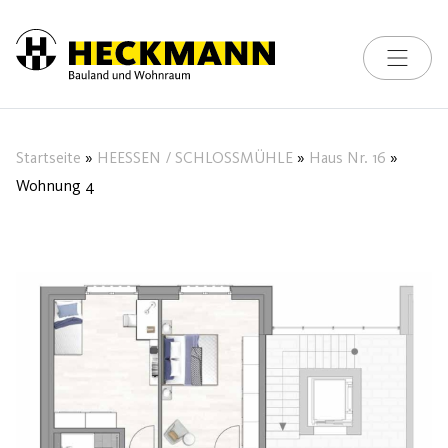
Toggle na
Skip to content
Startseite
»
HEESSEN / SCHLOSSMÜHLE
»
Haus Nr. 16
»
Wohnung 4