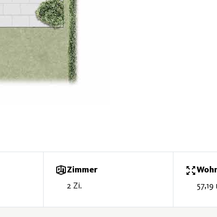
Zimmer
Wohn
2 Zi.
57,19