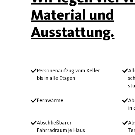
Material und
Ausstattung.
Personenaufzug vom Keller
Al
bis in alle Etagen
sc
st
Fernwärme
Ab
in
Abschließbarer
Ab
Fahrradraum je Haus
Te