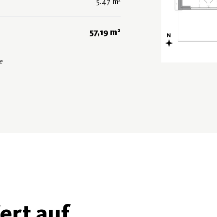
5.47 m²
57,19 m²
e
ert auf