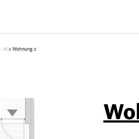
. 16
»
Wohnung 2
Wo