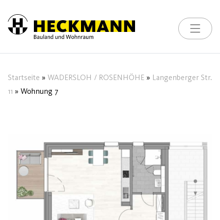
Toggle na
Skip to content
Startseite
»
WADERSLOH / ROSENHÖHE
»
Langenberger Str.
11
»
Wohnung 7