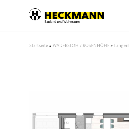
Skip to content
Startseite
»
WADERSLOH / ROSENHÖHE
»
Langenb