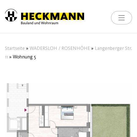
Toggle na
Skip to content
Startseite
»
WADERSLOH / ROSENHÖHE
»
Langenberger Str.
11
»
Wohnung 5