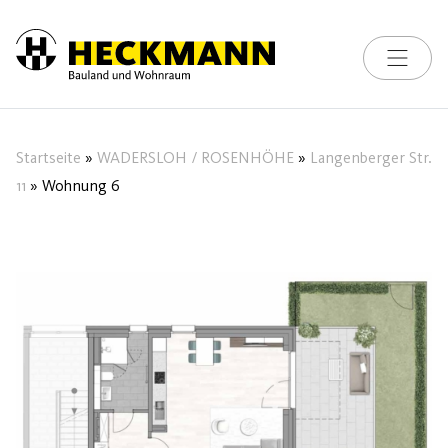
Toggle na
Skip to content
Startseite
»
WADERSLOH / ROSENHÖHE
»
Langenberger Str.
11
»
Wohnung 6