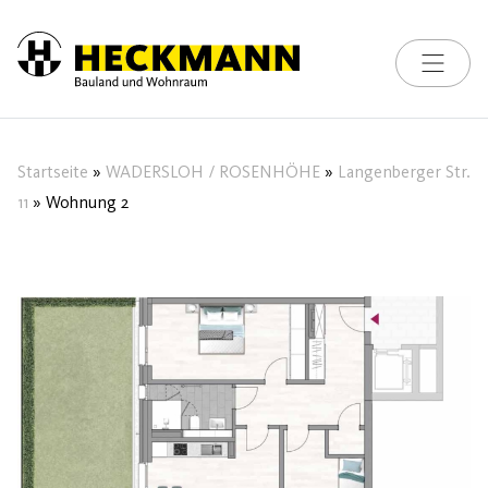
Toggle na
Skip to content
Startseite
»
WADERSLOH / ROSENHÖHE
»
Langenberger Str.
11
»
Wohnung 2