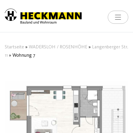
Toggle na
Skip to content
Startseite
»
WADERSLOH / ROSENHÖHE
»
Langenberger Str.
11
»
Wohnung 7