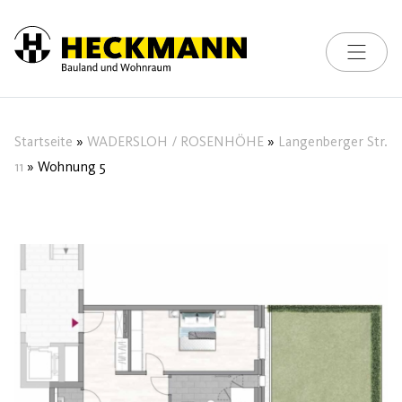
Toggle na
Skip to content
Startseite
»
WADERSLOH / ROSENHÖHE
»
Langenberger Str.
11
»
Wohnung 5