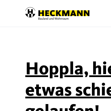
Skip to content
Hoppla, hie
etwas schi
gelaufen!